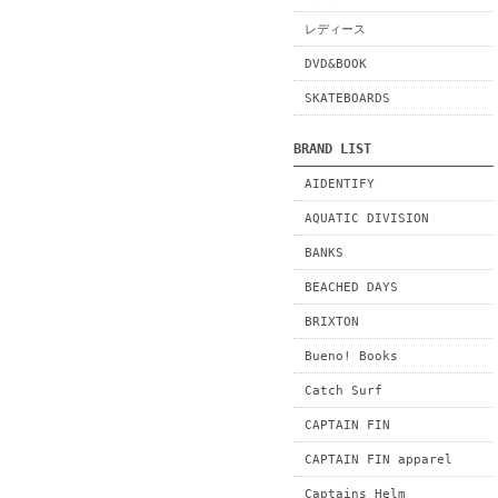
レディース
DVD&BOOK
SKATEBOARDS
BRAND LIST
AIDENTIFY
AQUATIC DIVISION
BANKS
BEACHED DAYS
BRIXTON
Bueno! Books
Catch Surf
CAPTAIN FIN
CAPTAIN FIN apparel
Captains Helm