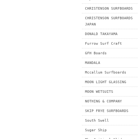
CHRISTENSON SURFBOARDS
CHRISTENSON SURFBOARDS
JAPAN
DONALD TAKAYAMA
Furrow Surf Craft
GFH Boards
MANDALA
Mccallum Surfboards
MOON LIGHT GLASSING
MOON WETSUITS
NOTHING & COMPANY
SKIP FRYE SURFBOARDS
South Swell
Sugar Ship