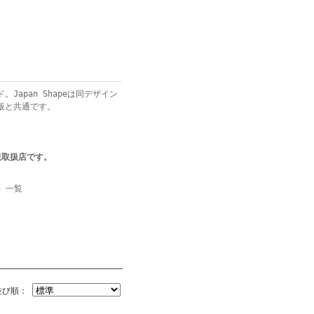
apan Shapeは同デザイン
版と共通です。
の正規取扱店です。
n 一覧
並び順：