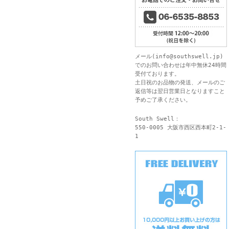
メール(
info@southswell.jp
)
でのお問い合わせは年中無休24時間
受付ております。
土日祝のお品物の発送、メールのご
返信等は翌日営業日となりますこと
予めご了承ください。
South Swell：
550-0005 大阪市西区西本町2-1-
1