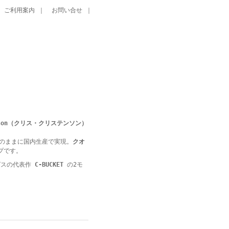
｜
ご利用案内
｜
お問い合せ
｜
tenson（クリス・クリステンソン）
そのままに国内生産で実現。
クオ
プです。
グスの代表作
C-BUCKET
の2モ