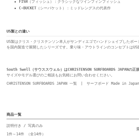
FISH
（フィッシュ）：クラシックなツインフィンフィッシュ
C-BUCKET
（シーバケット）：ミッドレングスの代表作
US製との違い
US製はクリス・クリステンソン本人がサンディエゴでハンドシェイプしたボード。J
を国内製造で展開したシリーズです。乗り味・アウトラインのコンセプトはUS
South Swell（サウススウェル）はCHRISTENSON SURFBOARDS JAPAN
サイズやモデル選びのご相談もお気軽にお問い合わせください。
CHRISTENSON SURFBOARDS JAPAN 一覧
|
サーフボード Made in Japa
商品一覧
説明付き
/ 写真のみ
1件～14件 （全14件）