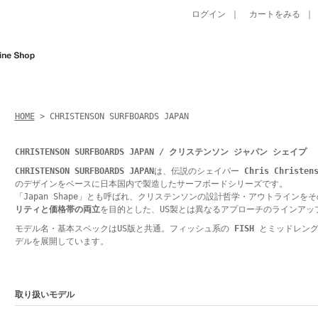
ログイン
｜
カートをみる
HOME
> CHRISTENSON SURFBOARDS JAPAN
CHRISTENSON SURFBOARDS JAPAN / クリステンソン ジャパン シェイプ
CHRISTENSON SURFBOARDS JAPAN
は、伝説のシェイパー
Chris Chris
のデザインをベースに日本国内で製造したサーフボードシリーズです。
「Japan Shape」とも呼ばれ、クリステンソンの設計哲学・アウトラインを
リティと価格帯の両立
を目的とした、US製とは異なるアプローチのラインアッ
モデル名・基本スペックはUS版と共通。フィッシュ系の
FISH
とミッドレン
デルを展開しています。
取り扱いモデル