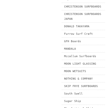
CHRISTENSON SURFBOARDS
CHRISTENSON SURFBOARDS
JAPAN
DONALD TAKAYAMA
Furrow Surf Craft
GFH Boards
MANDALA
Mccallum Surfboards
MOON LIGHT GLASSING
MOON WETSUITS
NOTHING & COMPANY
SKIP FRYE SURFBOARDS
South Swell
Sugar Ship