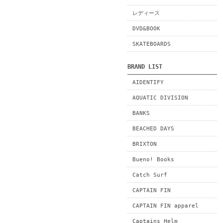
レディース
DVD&BOOK
SKATEBOARDS
BRAND LIST
AIDENTIFY
AQUATIC DIVISION
BANKS
BEACHED DAYS
BRIXTON
Bueno! Books
Catch Surf
CAPTAIN FIN
CAPTAIN FIN apparel
Captains Helm