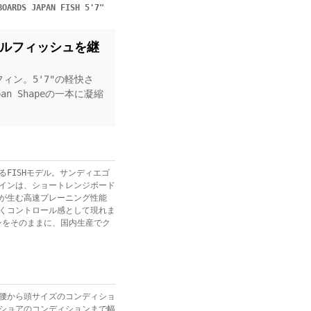
DS JAPAN FISH 5'7"
ルフィッシュを継
ィン。5'7"の軽快さ
 Shapeの一本に凝縮
FISHモデル。サンディエゴ
インは、ショートレンジボード
が生む高速プレーニング性能
くコントロール感として現れま
インをそのままに、国内生産でク
腰から頭サイズのコンディショ
ショアのコンディションまで幅