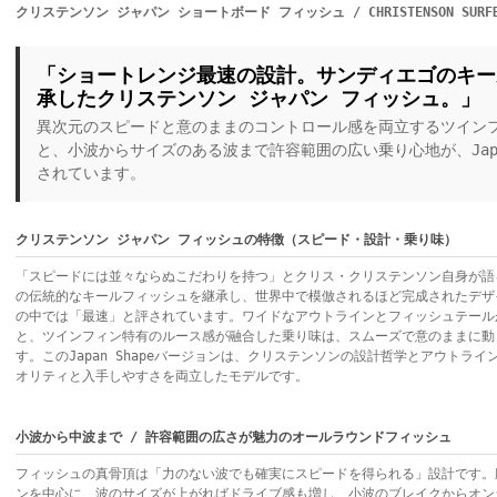
クリステンソン ジャパン ショートボード フィッシュ / CHRISTENSON SURFBOAR
「ショートレンジ最速の設計。サンディエゴのキー
承したクリステンソン ジャパン フィッシュ。」
異次元のスピードと意のままのコントロール感を両立するツインフ
と、小波からサイズのある波まで許容範囲の広い乗り心地が、Japan
されています。
クリステンソン ジャパン フィッシュの特徴（スピード・設計・乗り味）
「スピードには並々ならぬこだわりを持つ」とクリス・クリステンソン自身が語る
の伝統的なキールフィッシュを継承し、世界中で模倣されるほど完成されたデザ
の中では「最速」と評されています。ワイドなアウトラインとフィッシュテール
と、ツインフィン特有のルース感が融合した乗り味は、スムーズで意のままに動
す。このJapan Shapeバージョンは、クリステンソンの設計哲学とアウトラ
オリティと入手しやすさを両立したモデルです。
小波から中波まで / 許容範囲の広さが魅力のオールラウンドフィッシュ
フィッシュの真骨頂は「力のない波でも確実にスピードを得られる」設計です。
ンを中心に、波のサイズが上がればドライブ感も増し、小波のブレイクからオン