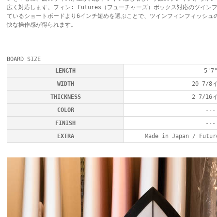
広く対応します。フィン: Futures（フューチャーズ）ボックス対応のツイ
ているショートボードより6インチ短めを選ぶことで、ツインフィンフィッシュ
快な操作感が得られます。
BOARD SIZE
LENGTH
5'7
WIDTH
20 7/8
THICKNESS
2 7/16
COLOR
---
FINISH
---
EXTRA
Made in Japan / Fu