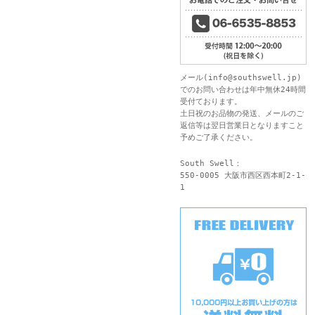
メール(
info@southswell.jp
)
でのお問い合わせは年中無休24時間
受付ております。
土日祝のお品物の発送、メールのご
返信等は翌日営業日となりますこと
予めご了承ください。
South Swell：
550-0005 大阪市西区西本町2-1-
1