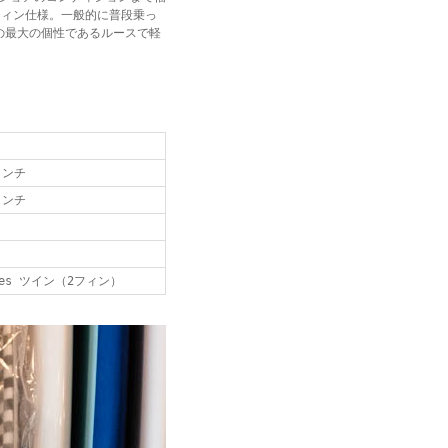
ンフィン仕様。一般的に普段乗っ
の最大の個性であるルースで軽
"
インチ
インチ
tures ツイン（2フィン）