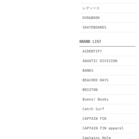
レディース
DVD&BOOK
SKATEBOARDS
BRAND LIST
AIDENTIFY
AQUATIC DIVISION
BANKS
BEACHED DAYS
BRIXTON
Bueno! Books
Catch Surf
CAPTAIN FIN
CAPTAIN FIN apparel
Captains Helm