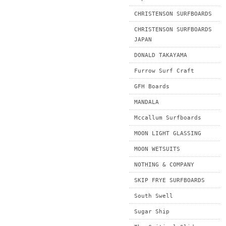
CHRISTENSON SURFBOARDS
CHRISTENSON SURFBOARDS
JAPAN
DONALD TAKAYAMA
Furrow Surf Craft
GFH Boards
MANDALA
Mccallum Surfboards
MOON LIGHT GLASSING
MOON WETSUITS
NOTHING & COMPANY
SKIP FRYE SURFBOARDS
South Swell
Sugar Ship