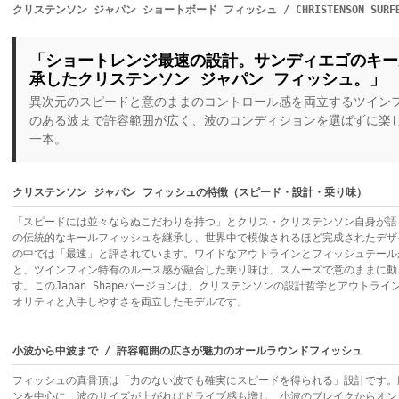
クリステンソン ジャパン ショートボード フィッシュ / CHRISTENSON SURFBOAR
「ショートレンジ最速の設計。サンディエゴのキー
承したクリステンソン ジャパン フィッシュ。」
異次元のスピードと意のままのコントロール感を両立するツイン
のある波まで許容範囲が広く、波のコンディションを選ばずに楽しめる 
一本。
クリステンソン ジャパン フィッシュの特徴（スピード・設計・乗り味）
「スピードには並々ならぬこだわりを持つ」とクリス・クリステンソン自身が語る
の伝統的なキールフィッシュを継承し、世界中で模倣されるほど完成されたデザ
の中では「最速」と評されています。ワイドなアウトラインとフィッシュテール
と、ツインフィン特有のルース感が融合した乗り味は、スムーズで意のままに動
す。このJapan Shapeバージョンは、クリステンソンの設計哲学とアウトラ
オリティと入手しやすさを両立したモデルです。
小波から中波まで / 許容範囲の広さが魅力のオールラウンドフィッシュ
フィッシュの真骨頂は「力のない波でも確実にスピードを得られる」設計です。
ンを中心に、波のサイズが上がればドライブ感も増し、小波のブレイクからオン