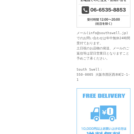
メール(
info@southswell.jp
)
でのお問い合わせは年中無休24時間
受付ております。
土日祝のお品物の発送、メールのご
返信等は翌日営業日となりますこと
予めご了承ください。
South Swell：
550-0005 大阪市西区西本町2-1-
1