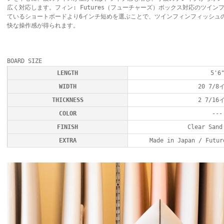
広く対応します。フィン: Futures（フューチャーズ）ボックス対応のツイ
ているショートボードより6インチ短めを選ぶことで、ツインフィンフィッシュ
快な操作感が得られます。
BOARD SIZE
LENGTH
5'6
WIDTH
20 7/8
THICKNESS
2 7/16
COLOR
---
FINISH
Clear Sand
EXTRA
Made in Japan / Fu