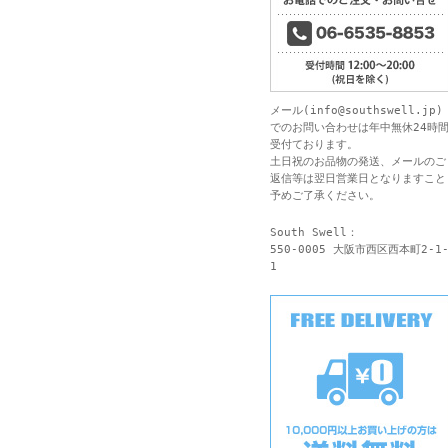
メール(
info@southswell.jp
)
でのお問い合わせは年中無休24時
受付ております。
土日祝のお品物の発送、メールのご
返信等は翌日営業日となりますこと
予めご了承ください。
South Swell：
550-0005 大阪市西区西本町2-1
1