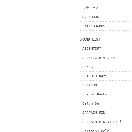
レディース
DVD&BOOK
SKATEBOARDS
BRAND LIST
AIDENTIFY
AQUATIC DIVISION
BANKS
BEACHED DAYS
BRIXTON
Bueno! Books
Catch Surf
CAPTAIN FIN
CAPTAIN FIN apparel
Captains Helm