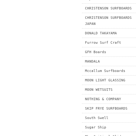
CHRISTENSON SURFBOARDS
CHRISTENSON SURFBOARDS
JAPAN
DONALD TAKAYAMA
Furrow Surf Craft
GFH Boards
MANDALA
Mccallum Surfboards
MOON LIGHT GLASSING
MOON WETSUITS
NOTHING & COMPANY
SKIP FRYE SURFBOARDS
South Swell
Sugar Ship