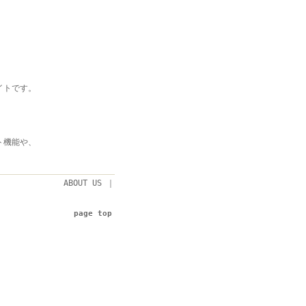
イトです。
ト機能や、
ABOUT US
｜
page top