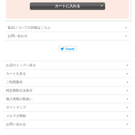
バックに2019年ロサンゼルスの路上フォト、フロントに
テキストスタンプ。TURN ME ON®のSCRAP BOOKシリー
ズ。
LAのストリートを切り取ったフォトTシャツ。
返品についての詳細はこちら
お問い合わせ
SCRAP BOOK Tシャツ ロサンゼルスストリートフォトプリン
トの特徴（デザイン・コンセプト）
TURN ME ON®が各地の「場所と瞬間」をフォトグラフィで記
録するSCRAP BOOKシリーズ。2019年のロサンゼルス・スト
お店のトップへ戻る
リートをテーマに、バックには路上に描かれたハートモチーフ
カートを見る
のグラフィティを正方形にクロップしたフォトプリントを大判
ご利用案内
で配置。写真下部には「STREET / LOS ANGELS / 2019 /
特定商取引法表示
TURN ME ON®」のテキストが添えられています。
個人情報の取扱い
フロントはミニマルな設計で、左胸に「STREET / LOS
サイトマップ
ANGELS / 2019 / TURN ME ON® / SCRAP BOOK」のス
タンプテキストのみ。バックのフォトグラフィを主役にした構
メルマガ登録
成です。コットン100%の柔らかな肌触りで、一枚で着てもイ
お問い合わせ
ンナーとしても使いやすいシルエットです。