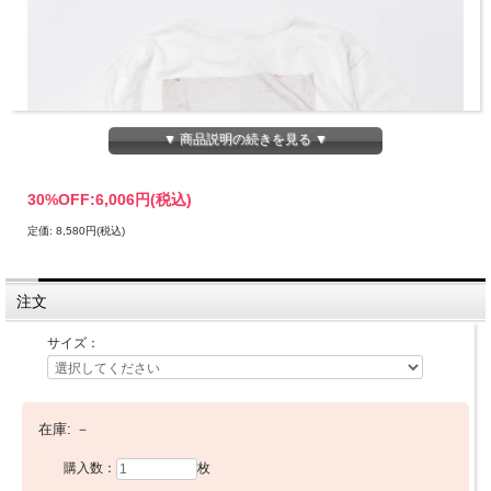
▼ 商品説明の続きを見る ▼
30%OFF:
6,006円(税込)
定価: 8,580円(税込)
注文
サイズ：
在庫:
－
ターンミーオン スクラップブック Tシャツ / TURN
ME ON SCRAP BOOK TEE
購入数：
枚