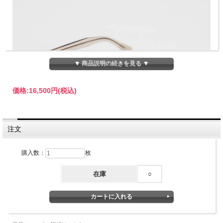
▼ 商品説明の続きを見る ▼
価格:
16,500円
(税込)
注文
購入数：
枚
在庫
○
アンクラウド×ワックス サングラス CIVIC クリアグ
レー / UNCROWD×WAX Shades "CIVIC" C.Gray