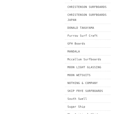
CHRISTENSON SURFBOARDS
CHRISTENSON SURFBOARDS
JAPAN
DONALD TAKAYAMA
Furrow Surf Craft
GFH Boards
MANDALA
Mccallum Surfboards
MOON LIGHT GLASSING
MOON WETSUITS
NOTHING & COMPANY
SKIP FRYE SURFBOARDS
South Swell
Sugar Ship