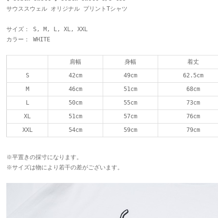
サウススウェル オリジナル プリントTシャツ
サイズ： S, M, L, XL, XXL
カラー： WHITE
肩幅
身幅
着丈
S
42cm
49cm
62.5cm
M
46cm
51cm
68cm
L
50cm
55cm
73cm
XL
51cm
57cm
76cm
XXL
54cm
59cm
79cm
※平置きの採寸になります。
※サイズは物により若干の差がございます。