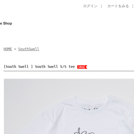
ログイン
｜
カートをみる
HOME
>
SouthSwell
[South Swell ] South Swell S/S tee