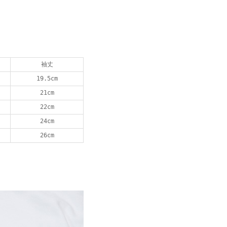
袖丈
19.5cm
21cm
22cm
24cm
26cm