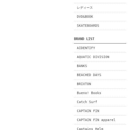
レディース
DVD&BOOK
SKATEBOARDS
BRAND LIST
AIDENTIFY
AQUATIC DIVISION
BANKS
BEACHED DAYS
BRIXTON
Bueno! Books
Catch Surf
CAPTAIN FIN
CAPTAIN FIN apparel
Captains Helm