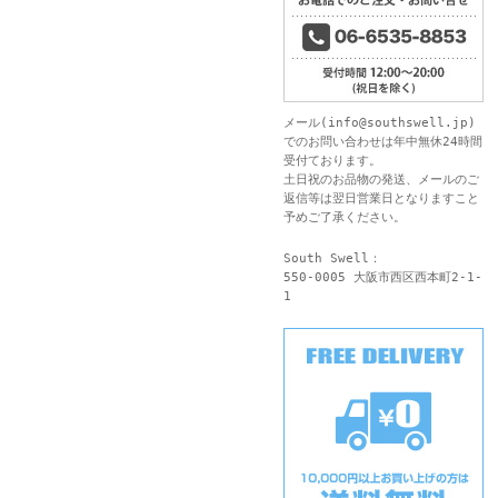
メール(
info@southswell.jp
)
でのお問い合わせは年中無休24時間
受付ております。
土日祝のお品物の発送、メールのご
返信等は翌日営業日となりますこと
予めご了承ください。
South Swell：
550-0005 大阪市西区西本町2-1-
1