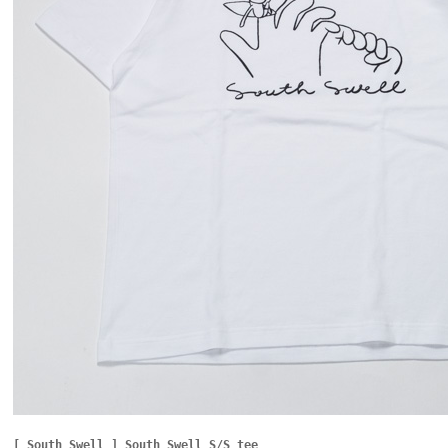
[ South Swell ] South Swell S/S tee