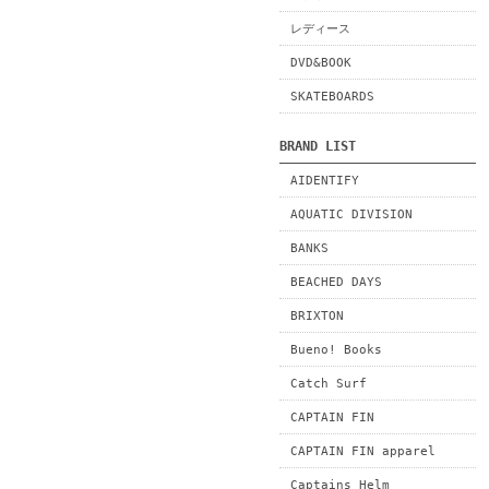
レディース
DVD&BOOK
SKATEBOARDS
BRAND LIST
AIDENTIFY
AQUATIC DIVISION
BANKS
BEACHED DAYS
BRIXTON
Bueno! Books
Catch Surf
CAPTAIN FIN
CAPTAIN FIN apparel
Captains Helm