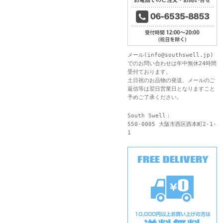
メール(
info@southswell.jp
)
でのお問い合わせは年中無休24時間
受付ております。
土日祝のお品物の発送、メールのご
返信等は翌日営業日となりますこと
予めご了承ください。
South Swell：
550-0005 大阪市西区西本町2-1-
1