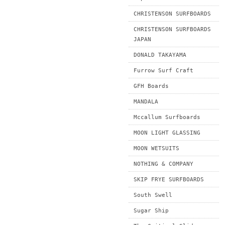
CHRISTENSON SURFBOARDS
CHRISTENSON SURFBOARDS
JAPAN
DONALD TAKAYAMA
Furrow Surf Craft
GFH Boards
MANDALA
Mccallum Surfboards
MOON LIGHT GLASSING
MOON WETSUITS
NOTHING & COMPANY
SKIP FRYE SURFBOARDS
South Swell
Sugar Ship