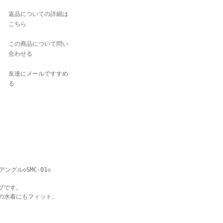
返品についての詳細は
こちら
この商品について問い
合わせる
友達にメールですすめ
る
アングル◇SMC-01◇
ップです。
、他の水着にもフィット。