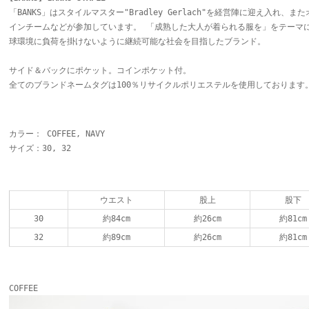
「BANKS」はスタイルマスター"Bradley Gerlach"を経営陣に迎え入れ、ま
インチームなどが参加しています。 「成熟した大人が着られる服を」をテーマ
球環境に負荷を掛けないように継続可能な社会を目指したブランド。
サイド＆バックにポケット。コインポケット付。
全てのブランドネームタグは100％リサイクルポリエステルを使用しております
カラー： COFFEE, NAVY
サイズ：30, 32
ウエスト
股上
股下
30
約84cm
約26cm
約81cm
32
約89cm
約26cm
約81cm
COFFEE