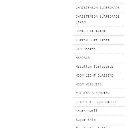
CHRISTENSON SURFBOARDS
CHRISTENSON SURFBOARDS
JAPAN
DONALD TAKAYAMA
Furrow Surf Craft
GFH Boards
MANDALA
Mccallum Surfboards
MOON LIGHT GLASSING
MOON WETSUITS
NOTHING & COMPANY
SKIP FRYE SURFBOARDS
South Swell
Sugar Ship