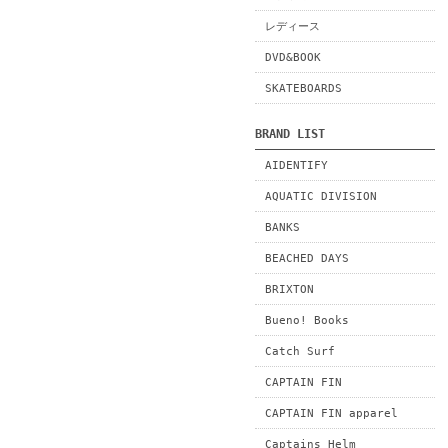
レディース
DVD&BOOK
SKATEBOARDS
BRAND LIST
AIDENTIFY
AQUATIC DIVISION
BANKS
BEACHED DAYS
BRIXTON
Bueno! Books
Catch Surf
CAPTAIN FIN
CAPTAIN FIN apparel
Captains Helm