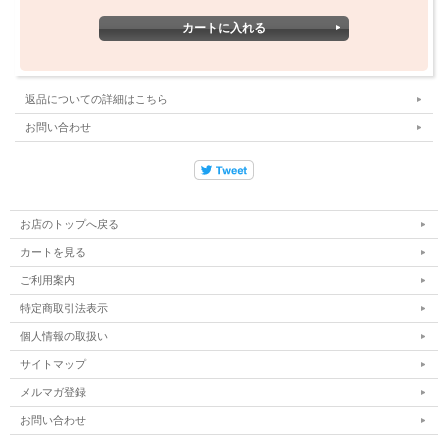
ツは、アッシュとブラックの2色展開。シンプルなデザインに
「HUBS」の刺繍ロゴとチェッカーパターンがアクセントとな
り、カジュアルな冬コーデやストリートスタイルにぴったりで
す。MとLの2サイズ展開で、動きやすいリラックスフィット仕
様。部屋着としても、サーフィン後のリラックスタイムやタウン
返品についての詳細はこちら
ユースにも最適。この冬のデイリーユースに欠かせない一着で
お問い合わせ
す。
お店のトップへ戻る
カラー：アッシュ,ブラック
カートを見る
サイズ： M, L
ご利用案内
素材： コットン75%, ポリエステル25%
特定商取引法表示
ウエスト
モモ
丈
股下
個人情報の取扱い
M
36cm
30cm
106m
77cm
サイトマップ
L
41cm
32cm
109cm
79cm
メルマガ登録
お問い合わせ
※平置きでの採寸になります。サイズは物により若干の