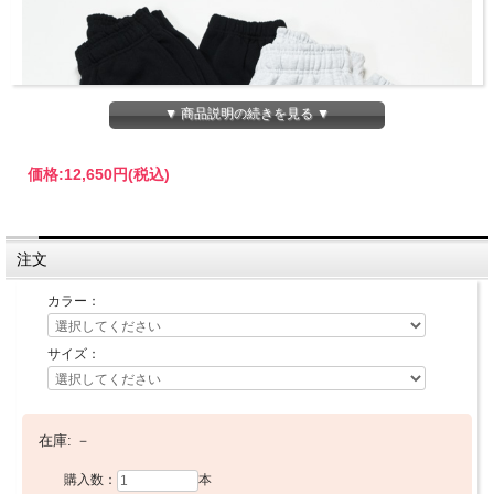
▼ 商品説明の続きを見る ▼
価格:
12,650円
(税込)
注文
カラー：
サイズ：
Hubs ハブス / スエットパンツ
在庫:
－
購入数：
本
暖かいコットン75％・ポリエステル25％素材のスウェットパン