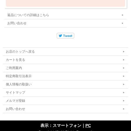
サイズ： L
返品についての詳細はこちら
カラー： ブラック
お問い合わせ
素材： コットン100%
肩幅
身幅
着丈
袖丈
お店のトップへ戻る
L
55cm
55cm
73cm
23.5cm
カートを見る
※平置きの採寸になります。
ご利用案内
※サイズは物により若干の差がございます。
特定商取引法表示
個人情報の取扱い
YELLOW
サイトマップ
メルマガ登録
お問い合わせ
表示：スマートフォン｜
PC