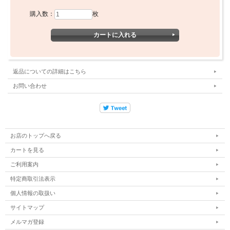
「アメリカ先住民の誇りをプリントに刻む、ロサンゼルス
購入数：
枚
生まれのビッググラフィックT。」
フロントに
「INDIGENOUS PROPERTY」の文字とネイティブアメリ
カンのチーフをモチーフにしたカレッジ風プリントを配
置。米綿の厚手生地にアメリカンラバーで刷ったインク
が、着込むほどに馴染んでいく。サーフスタイルにもスト
返品についての詳細はこちら
リートファッションにも対応する一枚。
お問い合わせ
スラッピーサプライ メンズ Tシャツ INDIGENOUS Teeの特
徴（素材・プリント）
お店のトップへ戻る
「INDIGENOUS PROPERTY（先住民の所有物）」という力強
カートを見る
いテキストをアーチ型のカレッジフォントで打ち抜き、中央に
ご利用案内
ネイティブアメリカンのチーフの顔を配したフロントプリン
ト。ネイビーには白、ホワイトには赤のインクで刷られてお
特定商取引法表示
り、配色のコントラストが際立つ。
個人情報の取扱い
生地は米綿（アメリカンコットン）を使ったSLOPPY SUPPLY
サイトマップ
オリジナルの厚手素材。ロサンゼルスの縫製工場でブラインド
メルマガ登録