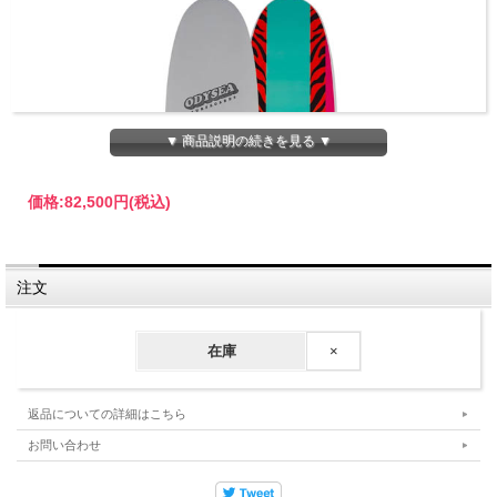
▼ 商品説明の続きを見る ▼
価格:
82,500円
(税込)
注文
在庫
×
返品についての詳細はこちら
お問い合わせ
キャッチサーフ ミッドレングス オディシー ログ カ
ラニ・ロブ / CATCH SURF ODYSEA Log Kalani
Robb 7'6"