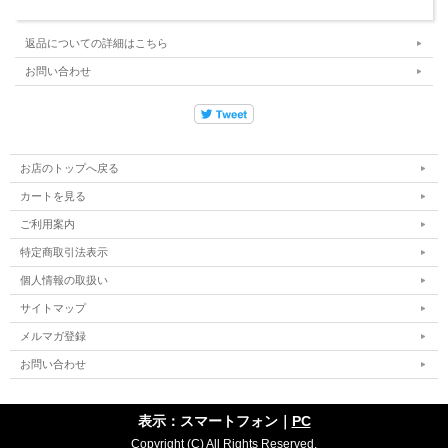
ラウンドノーズフィッシュ / CATCH SURF ODYSEA
x Lost Round Nose Fish 5'5"
返品についての詳細はこちら
「Lost SURFBOARDS歴代No.1セラーを、メイヘムのシ
お問い合わせ
ェイプそのままにソフトボードで」
コンケイブ〜テール
のVeeボトムとウイング付きスワローテールが生む、フィ
ッシュらしいスピード感。
お店のトップへ戻る
不朽の名作「ラウンドノーズフィッシュ」、Lost
カートを見る
SURFBOARDとのコラボレーション
ご利用案内
特定商取引法表示
世界的名シェイパー「メイヘム」ことマット・バイオロスが手
個人情報の取扱い
がける、Lost SURFBOARD（ロストサーフボード）とのコラ
ボレーションモデル。Lost SURFBOARDで歴代セールス本数
サイトマップ
No.1を誇る名作中の名作、ラウンドノーズフィッシュを、キ
メルマガ登録
ャッチサーフのソフトボードで楽しむことができます。
お問い合わせ
メイヘムのシェイプを完全再現し、コンケイブからテールにか
けてVeeボトムを採用。ウイング付きスワローテールを備え
表示：スマートフォン｜
PC
た、ソフトボードの中でも本格的な一本に仕上がっています。
Copyright (C) All Rights Reserved.