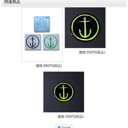
関連商品
• Compatibility: Futures
• Construction: Fiberglass
• Flex: Stiff
• Front Height: 4.74 Base: 4.56 Area: 16.39
Foil: Flat
• Rear Height: 4.49 Base: 4.42 Area: 14.71
価格:550円(税込)
Foil: 50/50
価格:880円(税込)
• Quad Height: 4.13 Base: 4.2 Area: 13.08 Foil:
80/20
価格:330円(税込)