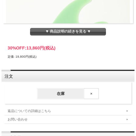
▼ 商品説明の続きを見る ▼
30%OFF:
13,860円(税込)
定価: 19,800円(税込)
注文
在庫
×
返品についての詳細はこちら
お問い合わせ
[CAPTAIN FIN] TYLER WARREN 5-Fin ST
• Size: Large 175+