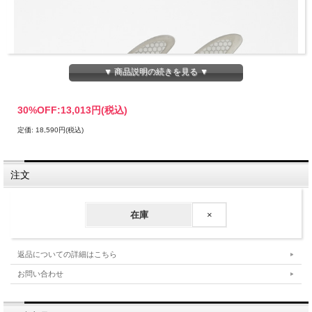
▼ 商品説明の続きを見る ▼
30%OFF:
13,013円(税込)
定価: 18,590円(税込)
注文
在庫
×
返品についての詳細はこちら
お問い合わせ
[CAPTAIN FIN] CHRISTENSON 5 FIN TT Smoke
• HoneycombRTM