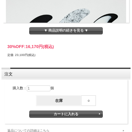
▼ 商品説明の続きを見る ▼
30%OFF:
16,170円(税込)
定価: 23,100円(税込)
注文
購入数：
個
在庫
○
[CAPTAIN FIN] PANDA 5 FIN TT
• Construction: Solid Fiberglass
返品についての詳細はこちら