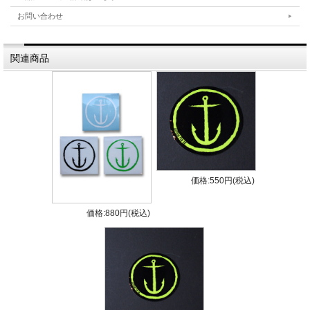
• Front Height: 4.6 Base: 4.45 Area: 15.16
お問い合わせ
Foil: Flat
• Rear Height: 4.6 Base: 4.45 Area: 15.16 Foil:
関連商品
50/50
• Quad Height: 3.75 Base: 3.88 Area: 13.73
Foil: 80/20
価格:550円(税込)
価格:880円(税込)