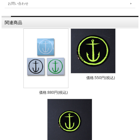
お問い合わせ
• Solid Fiberglass
• Front Height: 2.44 Base: 5 Area: 8.45 Foil:
Flat
関連商品
価格:550円(税込)
価格:880円(税込)