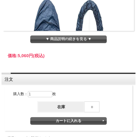
▼ 商品説明の続きを見る ▼
価格:
5,060円
(税込)
注文
購入数：
枚
在庫
○
BEACHED DAYS ビーチドデイズ / デニム柄 デッキカ
バー ミッドレングス（6'7-8'4ft.）