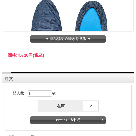
▼ 商品説明の続きを見る ▼
価格:
4,620円
(税込)
注文
購入数：
枚
在庫
○
BEACHED DAYS ビーチドデイズ / デニム柄 デッキカ
バー ショートボード（5'0-6'6ft.）