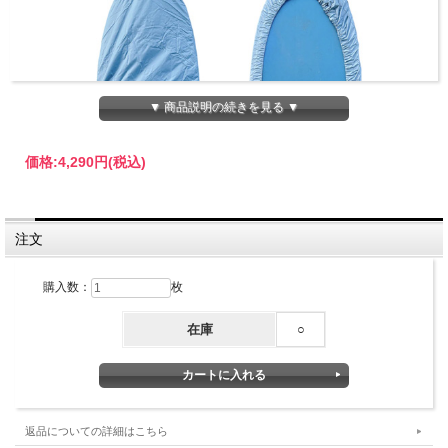
▼ 商品説明の続きを見る ▼
価格:
4,290円
(税込)
注文
購入数：
枚
在庫
○
BEACHED DAYS ビーチドデイズ / デッキカバー ショ
ートボード（5ft.-6.6ft）
返品についての詳細はこちら