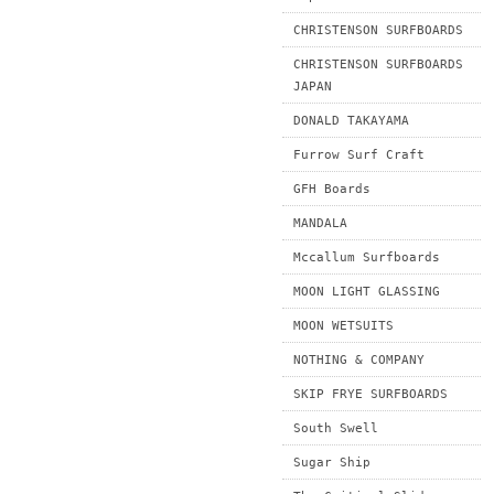
CHRISTENSON SURFBOARDS
CHRISTENSON SURFBOARDS
JAPAN
DONALD TAKAYAMA
Furrow Surf Craft
GFH Boards
MANDALA
Mccallum Surfboards
MOON LIGHT GLASSING
MOON WETSUITS
NOTHING & COMPANY
SKIP FRYE SURFBOARDS
South Swell
Sugar Ship