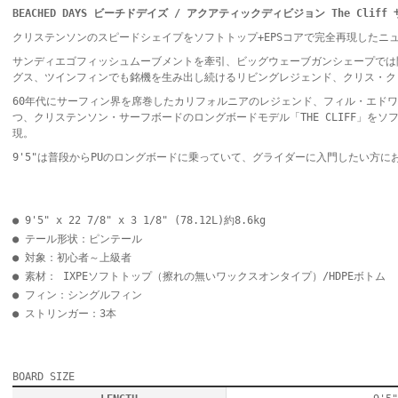
BEACHED DAYS ビーチドデイズ / アクアティックディビジョン The Cliff 
クリステンソンのスピードシェイプをソフトトップ+EPSコアで完全再現したニ
サンディエゴフィッシュムーブメントを牽引、ビッグウェーブガンシェープでは
グス、ツインフィンでも銘機を生み出し続けるリビングレジェンド、クリス・ク
60年代にサーフィン界を席巻したカリフォルニアのレジェンド、フィル・エド
つ、クリステンソン・サーフボードのロングボードモデル「THE CLIFF」をソフ
現。
9'5"は普段からPUのロングボードに乗っていて、グライダーに入門したい方に
● 9'5" x 22 7/8" x 3 1/8" (78.12L)約8.6kg
● テール形状：ピンテール
● 対象：初心者～上級者
● 素材： IXPEソフトトップ（擦れの無いワックスオンタイプ）/HDPEボトム
● フィン：シングルフィン
● ストリンガー：3本
BOARD SIZE