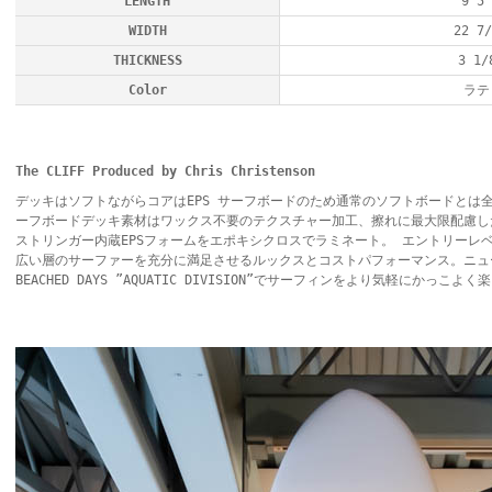
LENGTH
9'5"
WIDTH
22 7/
THICKNESS
3 1/
Color
ラテ
The CLIFF Produced by Chris Christenson
デッキはソフトながらコアはEPS サーフボードのため通常のソフトボードとは
ーフボードデッキ素材はワックス不要のテクスチャー加工、擦れに最大限配慮した
ストリンガー内蔵EPSフォームをエポキシクロスでラミネート。 エントリーレ
広い層のサーファーを充分に満足させるルックスとコストパフォーマンス。ニュ
BEACHED DAYS ”AQUATIC DIVISION”でサーフィンをより気軽にかっこよ