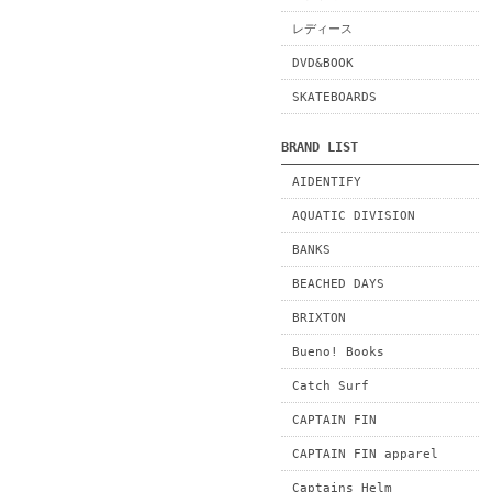
レディース
DVD&BOOK
SKATEBOARDS
BRAND LIST
AIDENTIFY
AQUATIC DIVISION
BANKS
BEACHED DAYS
BRIXTON
Bueno! Books
Catch Surf
CAPTAIN FIN
CAPTAIN FIN apparel
Captains Helm