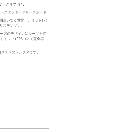
ザ・クリフ 9'5"
ュースタンダードサーフボード
間違いなく世界一、ミッドレン
リステンソン。
ワーズのデザインにルーツを持
トトップ+EPSコアで完全再
おススメのレングスです。