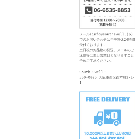
メール(
info@southswell.jp
)
でのお問い合わせは年中無休24時間
受付ております。
土日祝のお品物の発送、メールのご
返信等は翌日営業日となりますこと
予めご了承ください。
South Swell：
550-0005 大阪市西区西本町2-1-
1