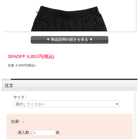
▼ 商品説明の続きを見る ▼
30%OFF:
4,851円(税込)
定価: 6,930円(税込)
注文
サイズ：
在庫:
－
ビーチドデイズ × ブルコ ショーツ ファンクション
ショーツ / BEACHED DAYS × BLUCO Function
購入数：
枚
Shorts