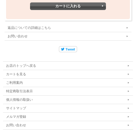
「BEACHED DAYS × BLUCO初コラボ。BLUCOオリジナ
ルのMVS糸ポリエステルドライ天竺で仕立てた、機能性と
シルエットを両立するファンクションショーツ。」
速
返品についての詳細はこちら
乾・軽量でコットンに近い風合いのスウェットライクな穿
お問い合わせ
き心地。コラボアイコン刺繍とキーループを装備し、同素
材のファンクションTシャツとのセットアップにも対応し
ています。
お店のトップへ戻る
MVS糸ポリエステルドライ天竺 / コラボアイコン刺繍 / キ
カートを見る
ーループ付き
ご利用案内
特定商取引法表示
BEACHED DAYS × BLUCO初コラボのファンクションショーツ
です。BLUCOオリジナルのMVS糸（渦流精紡糸）を使用したポ
個人情報の取扱い
リエステルドライ天竺をボディに採用。毛羽立ちが少なく耐久
サイトマップ
性に優れたサラッとした着心地で、コットンの風合いを保ちな
メルマガ登録
がら軽量・速乾性を発揮します。スウェットパンツに近いシル
お問い合わせ
エットとゴムドローコードのウエストで、ストレスのない動き
やすさを実現しています。右腰にはBEACHED DAYSのアイコ