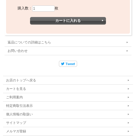
「コーデュロイの質感を、ポリエステルの軽さで。」
軽
購入数：
枚
量ポリエステルコーデュロイのリラックスフィット。ウエ
ストゴム＋ドローコードのイージー仕様で、普段使いから
アウトドアまで対応。
返品についての詳細はこちら
メンズ コーデュロイショーツの特徴（ポリエステル素材・リ
お問い合わせ
ラックスフィット）
EVERYDAY CORDUROY SHORTは、100%ポリエステルのコー
デュロイ素材を使用したリラックスシルエットのショーツ。綿
コーデュロイと比較して軽量で速乾性が高く、シワになりにく
お店のトップへ戻る
いのが特徴です。コーデュロイならではの畝（うね）状のテク
カートを見る
スチャーが、カジュアルなスタイルに立体感を加えます。
ご利用案内
ウエストはウエストゴムにドローコードを組み合わせ、フィッ
特定商取引法表示
ト感の調整が可能。サイドポケットとバックパッチポケットを
個人情報の取扱い
装備し、日常使いに十分な収納を確保。右裾にはBRIXTONのシ
ールドワッペンを配置したシンプルなデザインです。
サイトマップ
メルマガ登録