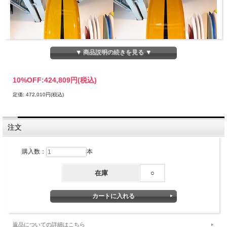
▼ 商品説明の続きを見る ▼
10%OFF:
424,809円(税込)
定価: 472,010円(税込)
注文
購入数：
本
在庫
○
[送料無料] クリステンソン サーフボード / ザ・トレ
ーズマン 9'4"
返品についての詳細はこちら