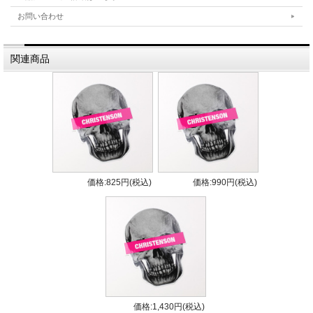
クリステンソンサーフボードのロングボードの新作JJ
お問い合わせ
WESSELS のシグネチャーモデル"TRADESMAN / トレーズマ
ン"が到着。センターを中心に全体的に入ったナチュラルロッカ
ー、センターの厚さはそれほど厚めではないもののレール際まで
関連商品
厚めにボリュームを残したシェイプで、テイクオフのはやさ、安
定感、ターンのしやすさ、とユーザーフレンドリーなノーズライ
ダーになっています。
BOARD SIZE
LENGTH
9'4"
WIDTH
23 1/8
価格:825円(税込)
価格:990円(税込)
THICKNESS
2 13/16
COLOR
---
FINISH
---
EXTRA
---
価格:1,430円(税込)