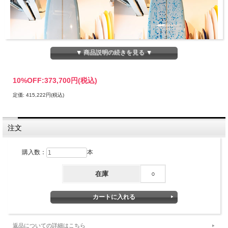
▼ 商品説明の続きを見る ▼
10%OFF:
373,700円(税込)
定価: 415,222円(税込)
注文
購入数：
本
在庫
○
[送料無料]クリステンソン サーフボード / スカーレ
ットベゴニア 9'4"
返品についての詳細はこちら