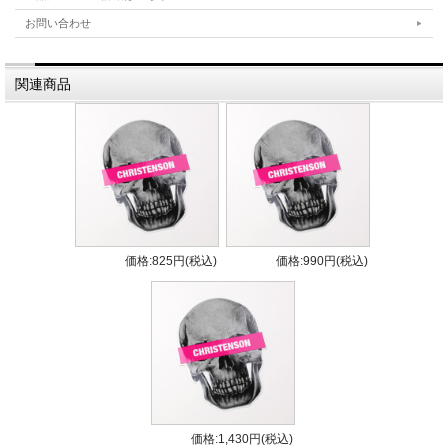
ヨーロッパのログシーンを代表するひとり、フランスのクロヴィ
お問い合わせ
ス・ドニゼッティのシグネチャーモデル。
クリステンソンサーフボード「スカーレットベゴニア」は、クラ
関連商品
シックなデザインとモダンな機能性を兼ね備えたサーフボードで
す。数年前のテンプレートをベースに、クリス独自の要素が繊細
に取り入れられています。中央から後ろにかけて広めのエリア
と、柔らかく洗練されたクラシックレール（CCランドマークス
タイル）が特徴で、安定感と滑らかな操作性を提供します。
このボードの特長は、細めのノーズと長めのソフトコンケーブ。
これにより、ボード全体でスムーズなトリムやターンが可能で、
ライダーはどの位置からでも自在にポジションを調整できます。
価格:825円(税込)
価格:990円(税込)
さらに、カスタムロッカーはテールから中央まで比較的フラット
で、テールにわずかなキックが加わることで、スピードを維持し
つつノーズライド時に安定感と浮揚感を感じられます。
「スカーレットベゴニア」は、スピードと精度を追求しながら
も、クラシックな外観を損なわないデザイン。フロー感を大切に
したクリーンなサーフィンができるよう設計されており、正確で
スムーズなライディングを楽しむための最適なパートナーです。
価格:1,430円(税込)